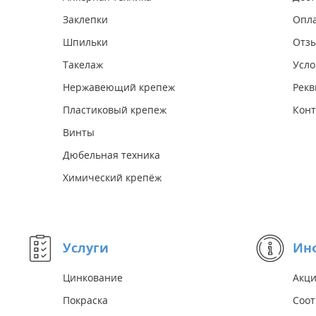
Заклепки
Опл
Шпильки
Отз
Такелаж
Усло
Нержавеющий крепеж
Рекв
Пластиковый крепеж
Конт
Винты
Дюбельная техника
Химический крепёж
Услуги
Ин
Цинкование
Акц
Покраска
Соот