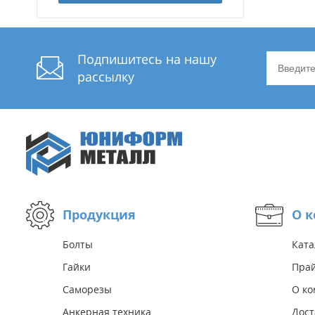
Подпишитесь на нашу
рассылку
Продукция
О 
Болты
Ката
Гайки
Прай
Саморезы
О к
Анкерная техника
Дост