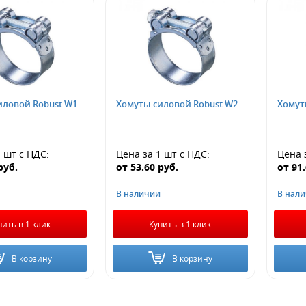
иловой Robust W1
Хомуты силовой Robust W2
Хомут
1 шт
с НДС
:
Цена за 1 шт
с НДС
:
Цена 
руб.
от
53.60
руб.
от
91
В наличии
В нал
пить в 1 клик
Купить в 1 клик
В корзину
В корзину