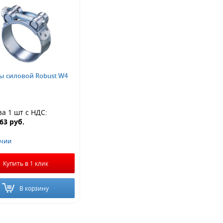
ы силовой Robust W4
за 1 шт
с НДС
:
.63
руб.
ичии
Купить в 1 клик
В корзину