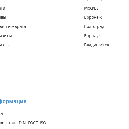
ата
Москва
ывы
Воронеж
вия возврата
Волгоград
изиты
Барнаул
акты
Владивосток
формация
ии
ветствие DIN, ГОСТ, ISO