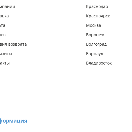
омпании
Краснодар
авка
Красноярск
ата
Москва
ывы
Воронеж
вия возврата
Волгоград
изиты
Барнаул
акты
Владивосток
формация