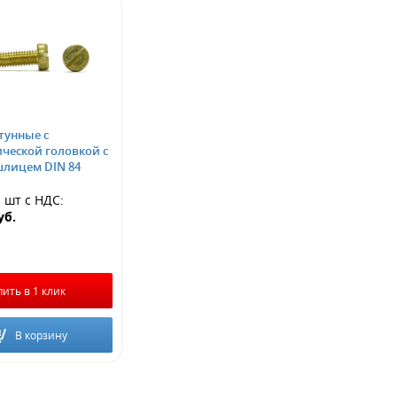
тунные с
ческой головкой с
лицем DIN 84
1 шт
с НДС
:
уб.
пить в 1 клик
В корзину