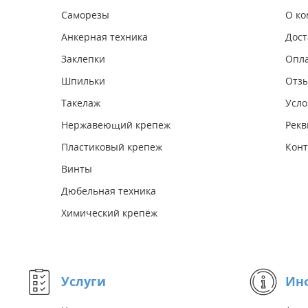
Саморезы
О к
Анкерная техника
Дост
Заклепки
Опл
Шпильки
Отз
Такелаж
Усло
Нержавеющий крепеж
Рекв
Пластиковый крепеж
Конт
Винты
Дюбельная техника
Химический крепёж
Услуги
Ин