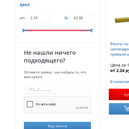
Цена
от
до
Винты ла
цилиндри
Не нашли ничего
прямым ш
подходящего?
Цена за 
от
2.24
р
Оставьте заявку - мы найдем то, что
вам нужно
В наличии
Ку
Жду звонка