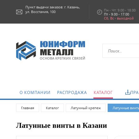
Пункт выдачи заказов: г.
Казань,
Пн - Чт: 9.00 - 18.00
ул. Восстания, 100
Пт - 9.00 - 17.00
Сб, Вс - выходной
ОСНОВА КРЕПКИХ СВЯЗЕЙ
.
О КОМПАНИИ
РАСПРОДАЖА
КАТАЛОГ
ПРА
Главная
Каталог
Латунный крепеж
Латунные винт
Латунные винты в Казани