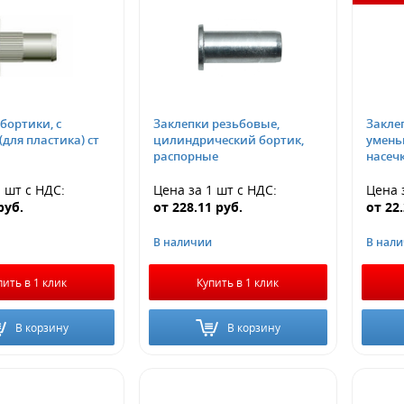
бортики, с
Заклепки резьбовые,
Закле
(для пластика) ст
цилиндрический бортик,
умень
распорные
насечк
1 шт
с НДС
:
Цена за 1 шт
с НДС
:
Цена 
руб.
от
228.11
руб.
от
22
В наличии
В нал
пить в 1 клик
Купить в 1 клик
В корзину
В корзину