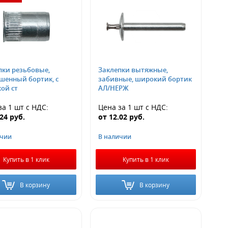
пки резьбовые,
Заклепки вытяжные,
шенный бортик, с
забивные, широкий бортик
ой ст
АЛ/НЕРЖ
за 1 шт
с НДС
:
Цена за 1 шт
с НДС
:
.24
руб.
от
12.02
руб.
ичии
В наличии
Купить в 1 клик
Купить в 1 клик
В корзину
В корзину