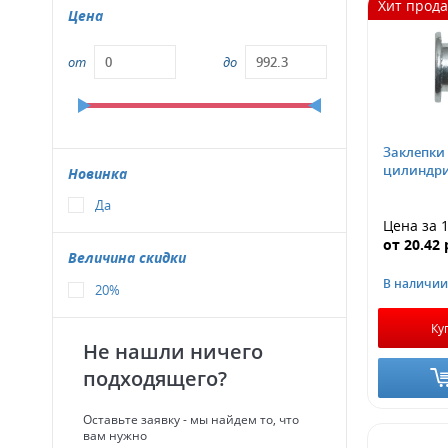
Хит прод
Цена
от
до
Заклепки
цилиндри
Новинка
Да
Цена за 
от
20.42
Величина скидки
В наличии
20%
Ку
Не нашли ничего
подходящего?
Оставьте заявку - мы найдем то, что
вам нужно