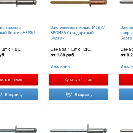
 вытяжные,
Заклепки вытяжные, МЕДИ/
Закле
ный бортик НЕРЖ/
БРОНЗА Стандартный
закры
бортик
борти
1 шт
с НДС
:
Цена за 1 шт
с НДС
:
Цена 
уб.
от
1.88
руб.
от
9.
В наличии
В нал
пить в 1 клик
Купить в 1 клик
В корзину
В корзину