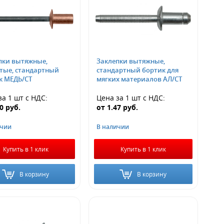
пки вытяжные,
Заклепки вытяжные,
тые, стандартный
стандартный бортик для
к МЕДЬ/СТ
мягких материалов АЛ/СТ
за 1 шт
с НДС
:
Цена за 1 шт
с НДС
:
20
руб.
от
1.47
руб.
ичии
В наличии
Купить в 1 клик
Купить в 1 клик
В корзину
В корзину