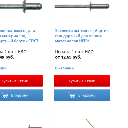
пки вытяжные, дли
Заклепки вытяжные, бортик
х материалов,
стандартный для мягких
артный бортик СТ/СТ
материалов НЕРЖ
за 1 шт
с НДС
:
Цена за 1 шт
с НДС
:
.49
руб.
от
12.65
руб.
ичии
В наличии
Купить в 1 клик
Купить в 1 клик
В корзину
В корзину