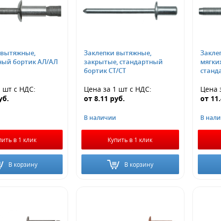
 вытяжные,
Заклепки вытяжные,
Закле
ный бортик АЛ/АЛ
закрытые, стандартный
мягки
бортик СТ/СТ
станд
1 шт
с НДС
:
Цена за 1 шт
с НДС
:
Цена 
уб.
от
8.11
руб.
от
11
В наличии
В нал
пить в 1 клик
Купить в 1 клик
В корзину
В корзину