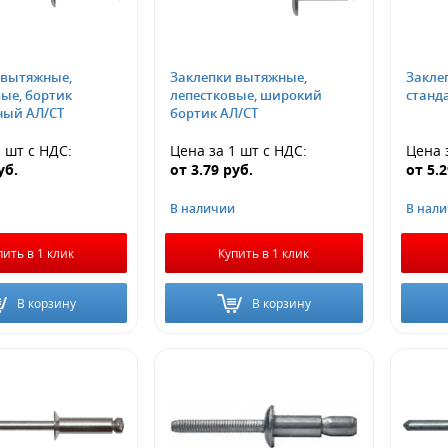
 вытяжные,
Заклепки вытяжные,
Закле
ые, бортик
лепестковые, широкий
станд
ный АЛ/СТ
бортик АЛ/СТ
1 шт
с НДС
:
Цена за 1 шт
с НДС
:
Цена 
уб.
от
3.79
руб.
от
5.
В наличии
В нал
пить в 1 клик
Купить в 1 клик
В корзину
В корзину