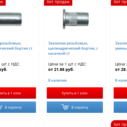
аж
Хит продаж
Хит п
 резьбовые,
Заклепки резьбовые,
Закле
ческий бортик ст
цилиндрический бортик, с
умень
насечкой ст
1 шт
с НДС
:
Цена за 1 шт
с НДС
:
Цена 
руб.
от
21.86
руб.
от
28
В наличии
В нал
пить в 1 клик
Купить в 1 клик
В корзину
В корзину
Хит п