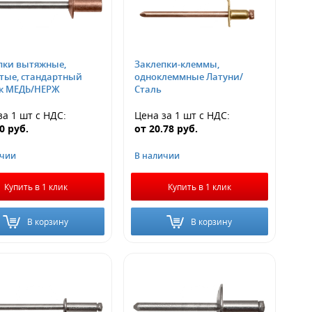
пки вытяжные,
Заклепки-клеммы,
тые, стандартный
одноклеммные Латуни/
к МЕДЬ/НЕРЖ
Сталь
за 1 шт
с НДС
:
Цена за 1 шт
с НДС
:
20
руб.
от
20.78
руб.
ичии
В наличии
Купить в 1 клик
Купить в 1 клик
В корзину
В корзину