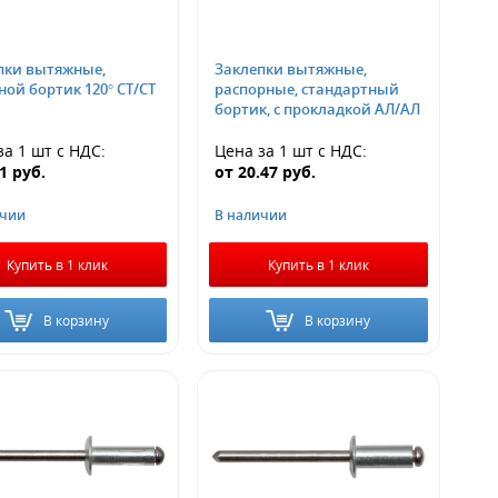
пки вытяжные,
Заклепки вытяжные,
ой бортик 120° СТ/СТ
распорные, стандартный
бортик, с прокладкой АЛ/АЛ
за 1 шт
с НДС
:
Цена за 1 шт
с НДС
:
41
руб.
от
20.47
руб.
ичии
В наличии
Купить в 1 клик
Купить в 1 клик
В корзину
В корзину