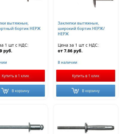
пки вытяжные,
Заклепки вытяжные,
артный бортик НЕРЖ
широкий бортик НЕРЖ/
НЕРЖ
за 1 шт
с НДС
:
Цена за 1 шт
с НДС
:
29
руб.
от
7.86
руб.
ичии
В наличии
Купить в 1 клик
Купить в 1 клик
В корзину
В корзину