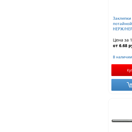
Заклепки
потайной 
НЕРЖ/НЕ
Цена за 
от
6.68
р
В наличии
Ку