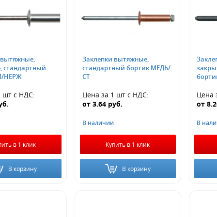
 вытяжные,
Заклепки вытяжные,
Закле
, стандартный
стандартный бортик МЕДЬ/
закры
Л/НЕРЖ
СТ
борти
1 шт
с НДС
:
Цена за 1 шт
с НДС
:
Цена 
уб.
от
3.64
руб.
от
8.
В наличии
В нал
пить в 1 клик
Купить в 1 клик
В корзину
В корзину