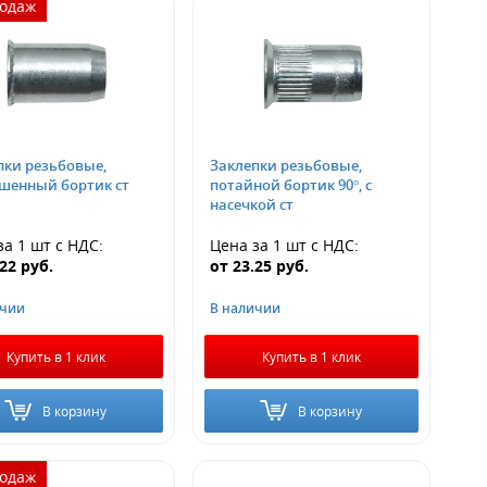
родаж
пки резьбовые,
Заклепки резьбовые,
шенный бортик ст
потайной бортик 90°, с
насечкой ст
за 1 шт
с НДС
:
Цена за 1 шт
с НДС
:
.22
руб.
от
23.25
руб.
ичии
В наличии
Купить в 1 клик
Купить в 1 клик
В корзину
В корзину
родаж