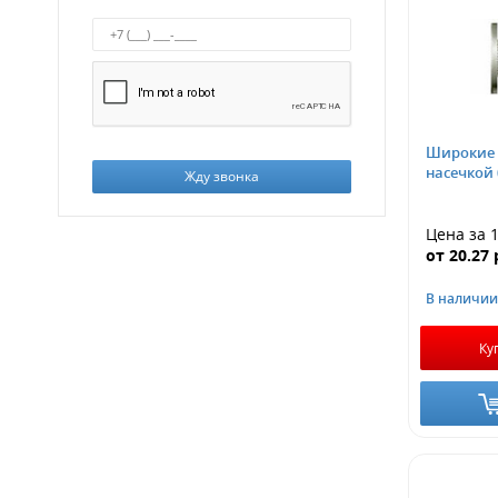
Широкие 
насечкой 
Жду звонка
Цена за 
от
20.27
В наличии
Ку