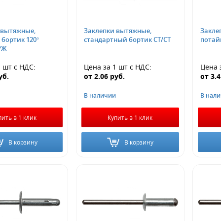
 вытяжные,
Заклепки вытяжные,
Закле
бортик 120°
стандартный бортик СТ/СТ
потайн
РЖ
1 шт
с НДС
:
Цена за 1 шт
с НДС
:
Цена 
уб.
от
2.06
руб.
от
3.
В наличии
В нал
пить в 1 клик
Купить в 1 клик
В корзину
В корзину