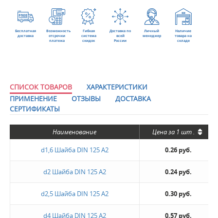
Бесплатная
Возможность
Гибкая
Доставка по
Личный
Наличие
доставка
отсрочки
система
всей
менеджер
товара на
платежа
скидок
России
складе
СПИСОК ТОВАРОВ
ХАРАКТЕРИСТИКИ
ПРИМЕНЕНИЕ
ОТЗЫВЫ
ДОСТАВКА
СЕРТИФИКАТЫ
Наименование
Цена за
1 шт
.
d1,6 Шайба DIN 125 А2
0.26 руб.
d2 Шайба DIN 125 А2
0.24 руб.
d2,5 Шайба DIN 125 А2
0.30 руб.
d4 Шайба DIN 125 А2
0.57 руб.