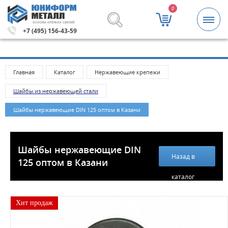
0
ОСНОВА КРЕПКИХ СВЯЗЕЙ
умма заказа 5000 рублей.
Метизы и крепежные изделия 
+7 (495) 156-43-59
Главная
Каталог
Нержавеющие крепежи
Шайбы из нержавеющей стали
Шайбы нержавеющие DIN 125 оптом в Казани
Шайбы нержавеющие DIN
Назад в
125 оптом в Казани
каталог
Хит продаж