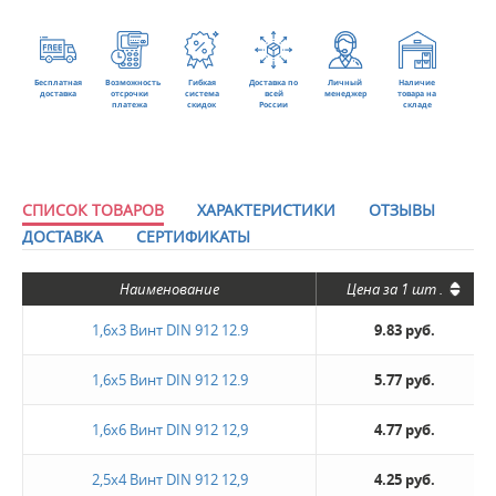
Бесплатная
Возможность
Гибкая
Доставка по
Личный
Наличие
доставка
отсрочки
система
всей
менеджер
товара на
платежа
скидок
России
складе
СПИСОК ТОВАРОВ
ХАРАКТЕРИСТИКИ
ОТЗЫВЫ
ДОСТАВКА
СЕРТИФИКАТЫ
Наименование
Цена за
1 шт
.
1,6х3 Винт DIN 912 12.9
9.83 руб.
1,6х5 Винт DIN 912 12.9
5.77 руб.
1,6х6 Винт DIN 912 12,9
4.77 руб.
2,5х4 Винт DIN 912 12,9
4.25 руб.