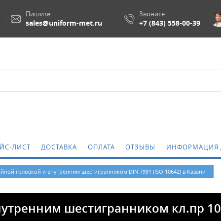
Пишите
Звоните
sales@uniform-met.ru
+7 (843) 558-00-39
М
ЙС-ЛИСТ
ДОСТАВКА
ОПЛАТА
ОТЗЫВЫ
ИНФОРМАЦИЯ 
айной головкой и внутренним шестигранником DIN 7991 (ISO 10642) в Казани
нутренним шестигранником кл.пр 10.