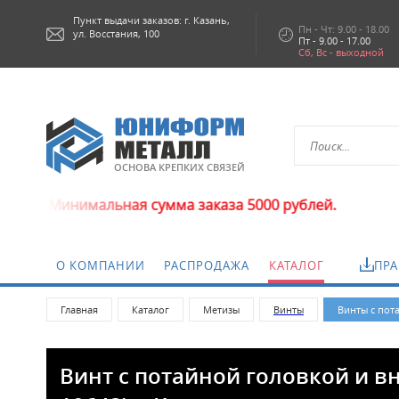
Пункт выдачи заказов: г.
Казань,
Пн - Чт: 9.00 - 18.00
ул. Восстания, 100
Пт - 9.00 - 17.00
Сб, Вс - выходной
ОСНОВА КРЕПКИХ СВЯЗЕЙ
льная сумма заказа 5000 рублей.
О КОМПАНИИ
РАСПРОДАЖА
КАТАЛОГ
ПРА
Главная
Каталог
Метизы
Винты
Винты с пот
Винт с потайной головкой и в