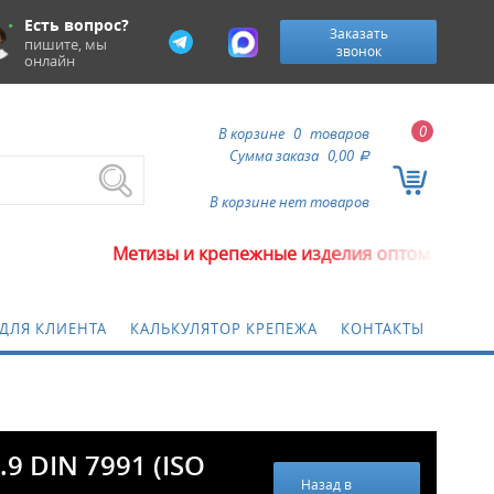
Есть вопрос?
Заказать
пишите, мы
звонок
онлайн
0
В корзине
0
товаров
Сумма заказа
0,00
a
В корзине нет товаров
етизы и крепежные изделия оптом. Минимальная сумма 
ДЛЯ КЛИЕНТА
КАЛЬКУЛЯТОР КРЕПЕЖА
КОНТАКТЫ
9 DIN 7991 (ISO
Назад в