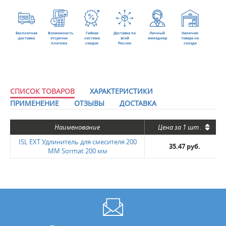
Бесплатная
Возможность
Гибкая
Доставка по
Личный
Наличие
доставка
отсрочки
система
всей
менеджер
товара на
платежа
скидок
России
складе
СПИСОК ТОВАРОВ
ХАРАКТЕРИСТИКИ
ПРИМЕНЕНИЕ
ОТЗЫВЫ
ДОСТАВКА
Наименование
Цена за
1 шт
.
ISL EXT Удлинитель для смесителя 200
35.47 руб.
MM Sormat 200 мм