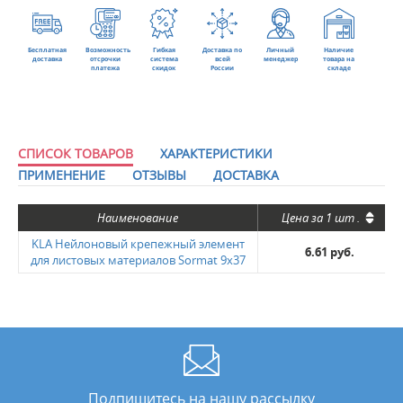
Бесплатная
Возможность
Гибкая
Доставка по
Личный
Наличие
доставка
отсрочки
система
всей
менеджер
товара на
платежа
скидок
России
складе
СПИСОК ТОВАРОВ
ХАРАКТЕРИСТИКИ
ПРИМЕНЕНИЕ
ОТЗЫВЫ
ДОСТАВКА
Наименование
Цена за
1 шт
.
KLA Нейлоновый крепежный элемент
6.61 руб.
для листовых материалов Sormat 9х37
Подпишитесь на нашу рассылку